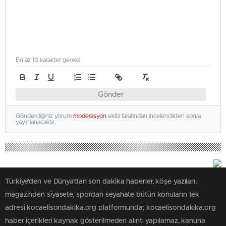
En az 10 karakter gerekli
Gönder
Gönderdiğiniz yorum
moderasyon
ekibi tarafından incelendikten sonra
yayınlanacaktır.
Türkiye'den ve Dünya’dan son dakika haberler, köşe yazıları,
magazinden siyasete, spordan seyahate bütün konuların tek
adresi kocaelisondakika.org platformunda; kocaelisondakika.org
haber içerikleri kaynak gösterilmeden alıntı yapılamaz, kanuna