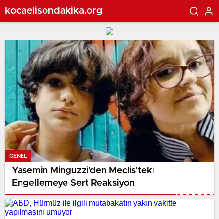
kocaelisondakika.org
GENEL
Yasemin Minguzzi’den Meclis’teki
Engellemeye Sert Reaksiyon