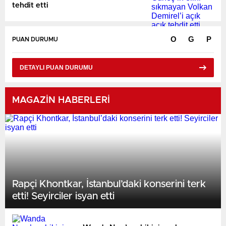
tehdit etti
O
G
P
PUAN DURUMU
DETAYLI PUAN DURUMU
MAGAZİN HABERLERİ
Rapçi Khontkar, İstanbul’daki konserini terk
etti! Seyirciler isyan etti