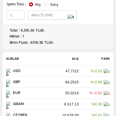
Alış
Satış
İşlem Türü :
Tutar : 6,516.36 TL'dir.
Miktar : 1
Birim Fiyatı : 6516.36 TL'dir.
KURLAR
ALIŞ
FARK
47,7112
% 0.16
USD
64,2523
% 0.08
GBP
55,0214
% -0.02
EUR
6.517,13
%0,38
GRAM
10.678,00
%0,42
ÇEYREK