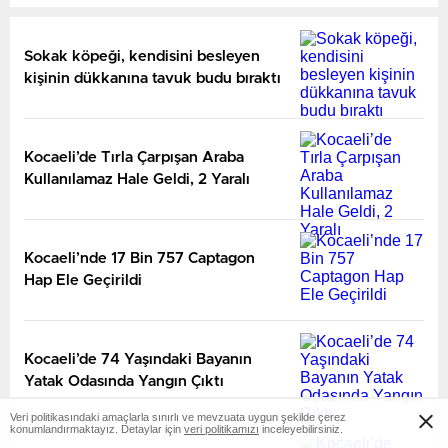
Sokak köpeği, kendisini besleyen
kişinin dükkanına tavuk budu bıraktı
Kocaeli’de Tırla Çarpışan Araba
Kullanılamaz Hale Geldi, 2 Yaralı
Kocaeli’nde 17 Bin 757 Captagon
Hap Ele Geçirildi
Kocaeli’de 74 Yaşındaki Bayanın
Yatak Odasında Yangın Çıktı
Veri politikasındaki amaçlarla sınırlı ve mevzuata uygun şekilde çerez
konumlandırmaktayız. Detaylar için
veri politikamızı
inceleyebilirsiniz.