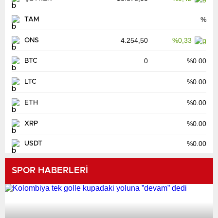
%
TAM
4.254,50
%0,33
ONS
0
%0.00
BTC
%0.00
LTC
%0.00
ETH
%0.00
XRP
%0.00
USDT
SPOR HABERLERİ