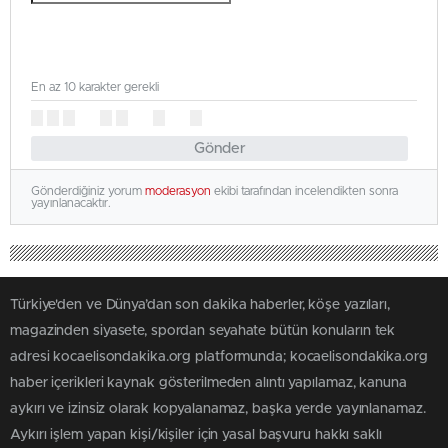
En az 10 karakter gerekli
Gönder
Gönderdiğiniz yorum
moderasyon
ekibi tarafından incelendikten sonra
yayınlanacaktır.
Türkiye'den ve Dünya’dan son dakika haberler, köşe yazıları,
magazinden siyasete, spordan seyahate bütün konuların tek
adresi kocaelisondakika.org platformunda; kocaelisondakika.org
haber içerikleri kaynak gösterilmeden alıntı yapılamaz, kanuna
aykırı ve izinsiz olarak kopyalanamaz, başka yerde yayınlanamaz.
Aykırı işlem yapan kişi/kişiler için yasal başvuru hakkı saklı