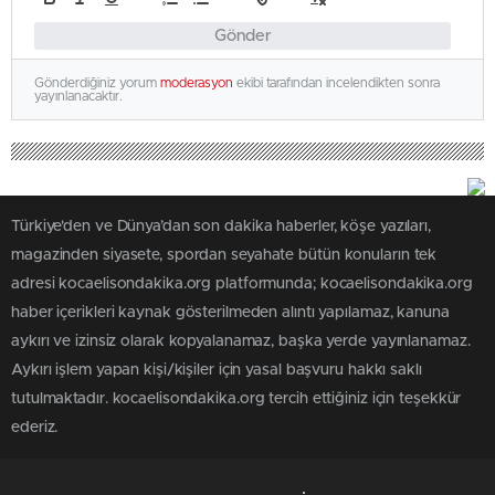
Gönder
Gönderdiğiniz yorum
moderasyon
ekibi tarafından incelendikten sonra
yayınlanacaktır.
Türkiye'den ve Dünya’dan son dakika haberler, köşe yazıları,
magazinden siyasete, spordan seyahate bütün konuların tek
adresi kocaelisondakika.org platformunda; kocaelisondakika.org
haber içerikleri kaynak gösterilmeden alıntı yapılamaz, kanuna
aykırı ve izinsiz olarak kopyalanamaz, başka yerde yayınlanamaz.
Aykırı işlem yapan kişi/kişiler için yasal başvuru hakkı saklı
tutulmaktadır. kocaelisondakika.org tercih ettiğiniz için teşekkür
ederiz.