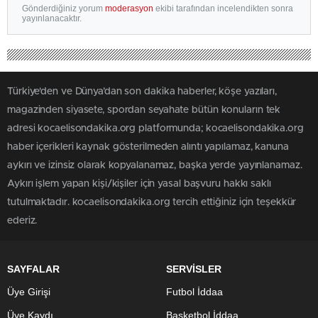
Gönderdiğiniz yorum
moderasyon
ekibi tarafından incelendikten sonra
yayınlanacaktır.
Türkiye'den ve Dünya’dan son dakika haberler, köşe yazıları,
magazinden siyasete, spordan seyahate bütün konuların tek
adresi kocaelisondakika.org platformunda; kocaelisondakika.org
haber içerikleri kaynak gösterilmeden alıntı yapılamaz, kanuna
aykırı ve izinsiz olarak kopyalanamaz, başka yerde yayınlanamaz.
Aykırı işlem yapan kişi/kişiler için yasal başvuru hakkı saklı
tutulmaktadır. kocaelisondakika.org tercih ettiğiniz için teşekkür
ederiz.
SAYFALAR
SERVİSLER
Üye Girişi
Futbol İddaa
Üye Kaydı
Basketbol İddaa