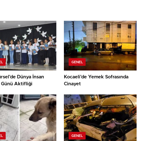
EL
GENEL
rsel’de Dünya İnsan
Kocaeli’de Yemek Sofrasında
 Günü Aktifliği
Cinayet
EL
GENEL