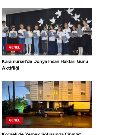
GENEL
Karamürsel’de Dünya İnsan Hakları Günü
Aktifliği
GENEL
Kocaeli’de Yemek Sofrasında Cinayet