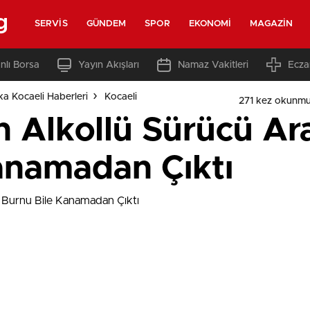
g
SERVIS
GÜNDEM
SPOR
EKONOMI
MAGAZIN
nlı Borsa
Yayın Akışları
Namaz Vakitleri
Ecza
ka Kocaeli Haberleri
Kocaeli
271 kez okunmu
 Alkollü Sürücü Ar
anamadan Çıktı