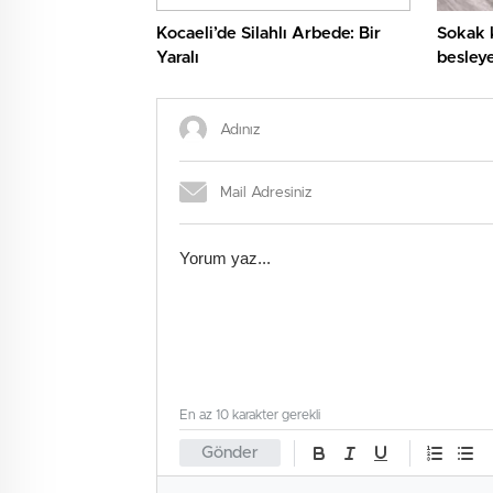
Kocaeli’de Silahlı Arbede: Bir
Sokak 
Yaralı
besley
tavuk b
En az 10 karakter gerekli
Gönder