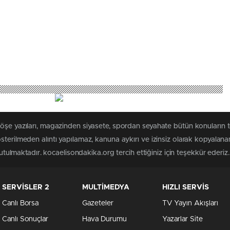
köşe yazıları, magazinden siyasete, spordan seyahate bütün konuların 
sterilmeden alıntı yapılamaz, kanuna aykırı ve izinsiz olarak kopyalan
tutulmaktadır. kocaelisondakika.org tercih ettiğiniz için teşekkür ederiz.
SERVİSLER 2
MULTİMEDYA
HIZLI SERVİS
Canlı Borsa
Gazeteler
TV Yayın Akışları
Canlı Sonuçlar
Hava Durumu
Yazarlar Site