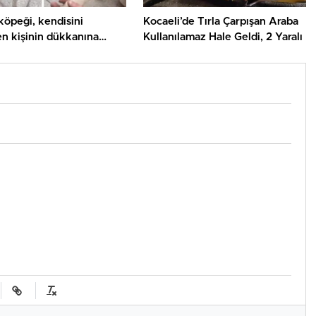
köpeği, kendisini
Kocaeli’de Tırla Çarpışan Araba
en kişinin dükkanına
Kullanılamaz Hale Geldi, 2 Yaralı
udu bıraktı