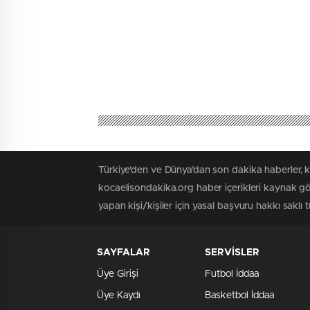
Türkiye'den ve Dünya’dan son dakika haberler, 
kocaelisondakika.org haber içerikleri kaynak gö
yapan kişi/kişiler için yasal başvuru hakkı saklı 
SAYFALAR
SERVİSLER
Üye Girişi
Futbol İddaa
Üye Kaydı
Basketbol İddaa