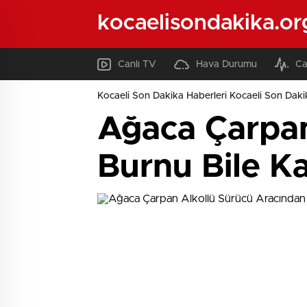
kocaelisondakika.or
Canlı TV
Hava Durumu
Ca
Kocaeli Son Dakika Haberleri Kocaeli Son Daki
Ağaca Çarpan
Burnu Bile K