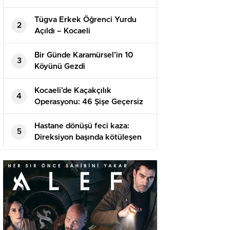
Tügva Erkek Öğrenci Yurdu
2
Açıldı – Kocaeli
Bir Günde Karamürsel’in 10
3
Köyünü Gezdi
Kocaeli’de Kaçakçılık
4
Operasyonu: 46 Şişe Geçersiz
İçki ve 48 Bin Makaron Ele
Geçirildi
Hastane dönüşü feci kaza:
5
Direksiyon başında kötüleşen
şoför direğe çarptı