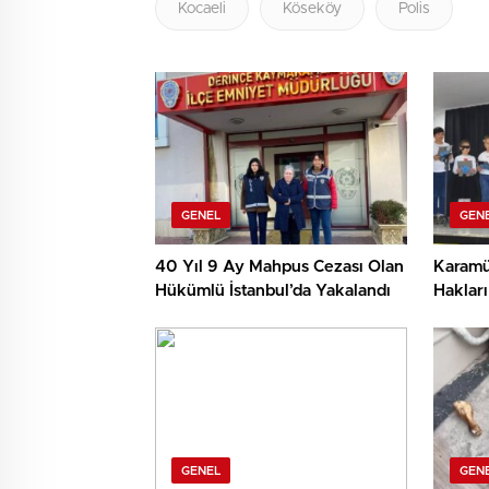
Kocaeli
Köseköy
Polis
GENEL
GEN
40 Yıl 9 Ay Mahpus Cezası Olan
Karamü
Hükümlü İstanbul’da Yakalandı
Hakları
GENEL
GEN