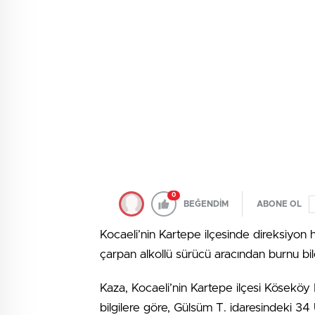
0
BEĞENDİM
ABONE OL
Kocaeli’nin Kartepe ilçesinde direksiyon
çarpan alkollü sürücü aracından burnu bi
Kaza, Kocaeli’nin Kartepe ilçesi Kösekö
bilgilere göre, Gülsüm T. idaresindeki 3