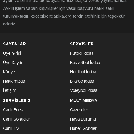
aykırı ve izinsiz olarak kopyalanamaz, başka yerde yayınlanamaz.
Aykırı işlem yapan kişi/kişiler için yasal başvuru hakkı saklı
tutulmaktadır. kocaelisondakika.org tercih ettiğiniz için teşekkür
ederiz.
SAYFALAR
SERVİSLER
Üye Girişi
Futbol İddaa
Üye Kaydı
Basketbol İddaa
Künye
Hentbol İddaa
Hakkımızda
Bilardo İddaa
İletişim
Voleybol İddaa
SERVİSLER 2
MULTİMEDYA
Canlı Borsa
Gazeteler
Canlı Sonuçlar
Hava Durumu
Canlı TV
Haber Gönder