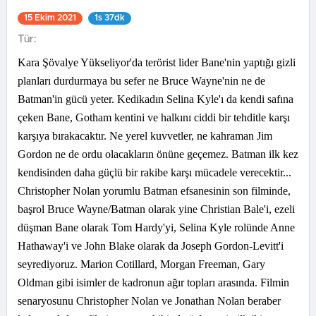
15 Ekim 2021
1s 37dk
Tür:
Kara Şövalye Yükseliyor'da terörist lider Bane'nin yaptığı gizli
planları durdurmaya bu sefer ne Bruce Wayne'nin ne de
Batman'in gücü yeter. Kedikadın Selina Kyle'ı da kendi safına
çeken Bane, Gotham kentini ve halkını ciddi bir tehditle karşı
karşıya bırakacaktır. Ne yerel kuvvetler, ne kahraman Jim
Gordon ne de ordu olacakların önüne geçemez. Batman ilk kez
kendisinden daha güçlü bir rakibe karşı mücadele verecektir...
Christopher Nolan yorumlu Batman efsanesinin son filminde,
başrol Bruce Wayne/Batman olarak yine Christian Bale'i, ezeli
düşman Bane olarak Tom Hardy'yi, Selina Kyle rolünde Anne
Hathaway'i ve John Blake olarak da Joseph Gordon-Levitt'i
seyrediyoruz. Marion Cotillard, Morgan Freeman, Gary
Oldman gibi isimler de kadronun ağır topları arasında. Filmin
senaryosunu Christopher Nolan ve Jonathan Nolan beraber