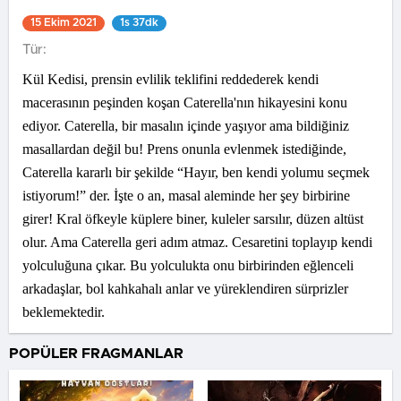
15 Ekim 2021
1s 37dk
Tür:
Kül Kedisi, prensin evlilik teklifini reddederek kendi
macerasının peşinden koşan Caterella'nın hikayesini konu
ediyor. Caterella, bir masalın içinde yaşıyor ama bildiğiniz
masallardan değil bu! Prens onunla evlenmek istediğinde,
Caterella kararlı bir şekilde “Hayır, ben kendi yolumu seçmek
istiyorum!” der. İşte o an, masal aleminde her şey birbirine
girer! Kral öfkeyle küplere biner, kuleler sarsılır, düzen altüst
olur. Ama Caterella geri adım atmaz. Cesaretini toplayıp kendi
yolculuğuna çıkar. Bu yolculukta onu birbirinden eğlenceli
arkadaşlar, bol kahkahalı anlar ve yüreklendiren sürprizler
beklemektedir.
POPÜLER FRAGMANLAR