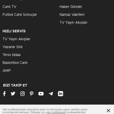
Canlı TV
Haber Gönder
Futbol Canlı Sonuçlar
Namaz Vakitleri
TV Yayın Akışları
HIZLI SERVİS
TV Yayın Akışları
Yazarlar Site
Tenis İddaa
Basketbol Canlı
AMP
BİZİ TAKİP ET
Veri politikasındaki amaçlarla sınırlı ve mevzuata uygun şekilde çerez
www.kocaelisondakika.org
konumlandırmaktayız. Detaylar için
veri politikamızı
inceleyebilirsiniz.