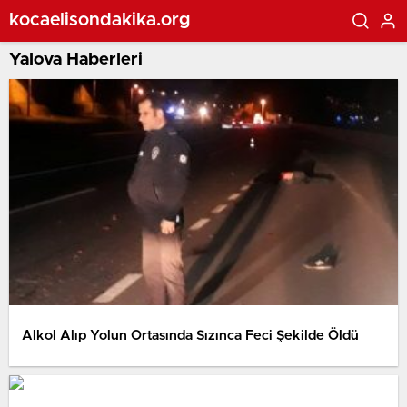
kocaelisondakika.org
Yalova Haberleri
Alkol Alıp Yolun Ortasında Sızınca Feci Şekilde Öldü