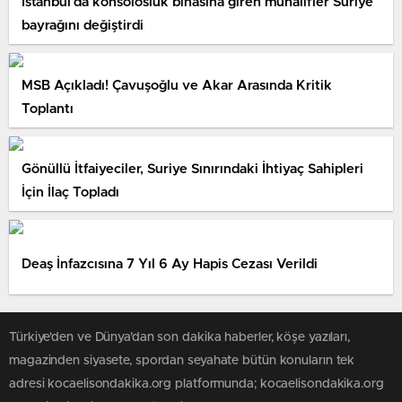
İstanbul’da konsolosluk binasına giren muhalifler Suriye
bayrağını değiştirdi
MSB Açıkladı! Çavuşoğlu ve Akar Arasında Kritik
Toplantı
Gönüllü İtfaiyeciler, Suriye Sınırındaki İhtiyaç Sahipleri
İçin İlaç Topladı
Deaş İnfazcısına 7 Yıl 6 Ay Hapis Cezası Verildi
Türkiye'den ve Dünya’dan son dakika haberler, köşe yazıları,
magazinden siyasete, spordan seyahate bütün konuların tek
adresi kocaelisondakika.org platformunda; kocaelisondakika.org