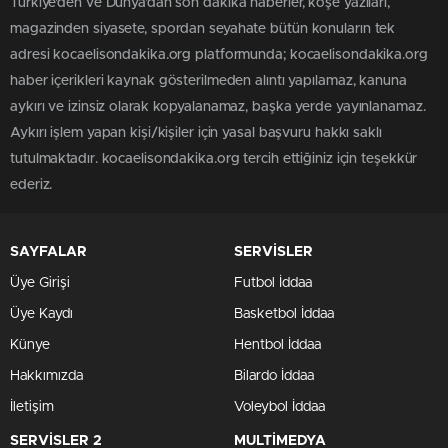
Türkiye'den ve Dünya’dan son dakika haberler, köşe yazıları,
magazinden siyasete, spordan seyahate bütün konuların tek
adresi kocaelisondakika.org platformunda; kocaelisondakika.org
haber içerikleri kaynak gösterilmeden alıntı yapılamaz, kanuna
aykırı ve izinsiz olarak kopyalanamaz, başka yerde yayınlanamaz.
Aykırı işlem yapan kişi/kişiler için yasal başvuru hakkı saklı
tutulmaktadır. kocaelisondakika.org tercih ettiğiniz için teşekkür
ederiz.
SAYFALAR
SERVİSLER
Üye Girişi
Futbol İddaa
Üye Kaydı
Basketbol İddaa
Künye
Hentbol İddaa
Hakkımızda
Bilardo İddaa
İletişim
Voleybol İddaa
SERVİSLER 2
MULTİMEDYA