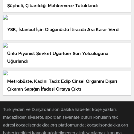
Şüpheli, Çıkarıldığı Mahkemece Tutuklandı
YSK, İstanbul İçin Olağanüstü İtirazda Ara Karar Verdi
Ünlü Piyanist Şevket Uğurluer Son Yolculuğuna
Uğurlandı
Metrobüste, Kadını Taciz Edip Cinsel Organını Dışarı
Çıkaran Sapığın İfadesi Ortaya Çıktı
Türkiye'den ve Dünya’dan son dakika haberler, köşe yazıları,
magazinden siyasete, spordan seyahate bütün konuların tek
adresi kocaelisondakika.org platformunda; kocaelisondakika.org
haber içerikleri kaynak gösterilmeden alıntı yapılamaz, kanuna