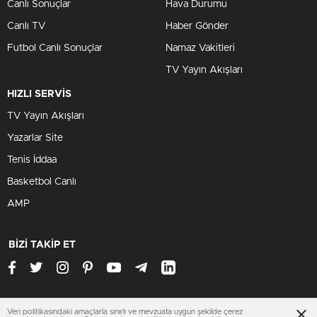
Canlı Sonuçlar
Hava Durumu
Canlı TV
Haber Gönder
Futbol Canlı Sonuçlar
Namaz Vakitleri
TV Yayın Akışları
HIZLI SERVİS
TV Yayın Akışları
Yazarlar Site
Tenis İddaa
Basketbol Canlı
AMP
BİZİ TAKİP ET
Veri politikasındaki amaçlarla sınırlı ve mevzuata uygun şekilde çerez
www.kocaelisondakika.org