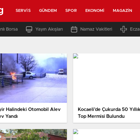
g
SERVIS
GÜNDEM
SPOR
EKONOMI
MAGAZIN
nlı Borsa
Yayın Akışları
Namaz Vakitleri
Ecza
yir Halindeki Otomobil Alev
Kocaeli’de Çukurda 50 Yıllı
ev Yandı
Top Mermisi Bulundu