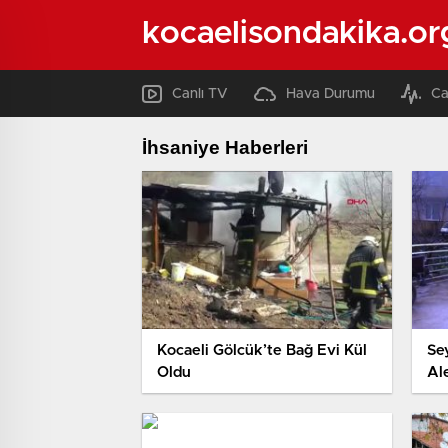
kocaelisondakika.or
Canlı TV
Hava Durumu
Ca
İhsaniye Haberleri
Kocaeli Gölcük’te Bağ Evi Kül
Se
Oldu
Al