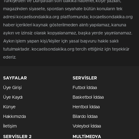
Türkiye'den ve Dünya’dan son dakika haberler, köşe yazıları,
magazinden siyasete, spordan seyahate bütün konuların tek
adresi kocaelisondakika.org platformunda; kocaelisondakika.org
haber içerikleri kaynak gösterilmeden alıntı yapılamaz, kanuna
aykırı ve izinsiz olarak kopyalanamaz, başka yerde yayınlanamaz.
Aykırı işlem yapan kişi/kişiler için yasal başvuru hakkı saklı
tutulmaktadır. kocaelisondakika.org tercih ettiğiniz için teşekkür
ederiz.
SAYFALAR
SERVİSLER
Üye Girişi
Futbol İddaa
Üye Kaydı
Basketbol İddaa
Künye
Hentbol İddaa
Hakkımızda
Bilardo İddaa
İletişim
Voleybol İddaa
SERVİSLER 2
MULTİMEDYA