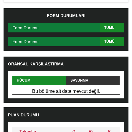
FORM DURUMLARI
Form Durumu
TÜMÜ
Form Durumu
TÜMÜ
ORANSAL KARŞILAŞTIRMA
HÜCUM
SAVUNMA
PAS
FAUL
Bu bölüme ait data mevcut değil.
PUAN DURUMU
Takımlar
O
Av
P