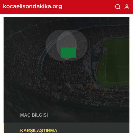
kocaelisondakika.org
MAÇ BILGISI
KARŞILAŞTIRMA