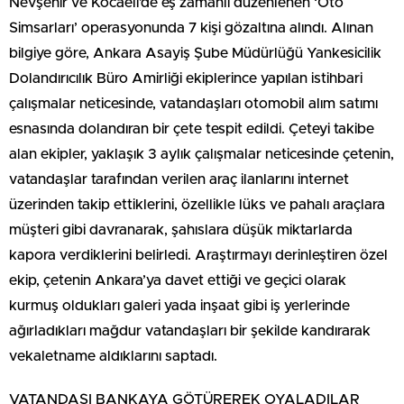
Nevşehir ve Kocaeli’de eş zamanlı düzenlenen ‘Oto
Simsarları’ operasyonunda 7 kişi gözaltına alındı. Alınan
bilgiye göre, Ankara Asayiş Şube Müdürlüğü Yankesicilik
Dolandırıcılık Büro Amirliği ekiplerince yapılan istihbari
çalışmalar neticesinde, vatandaşları otomobil alım satımı
esnasında dolandıran bir çete tespit edildi. Çeteyi takibe
alan ekipler, yaklaşık 3 aylık çalışmalar neticesinde çetenin,
vatandaşlar tarafından verilen araç ilanlarını internet
üzerinden takip ettiklerini, özellikle lüks ve pahalı araçlara
müşteri gibi davranarak, şahıslara düşük miktarlarda
kapora verdiklerini belirledi. Araştırmayı derinleştiren özel
ekip, çetenin Ankara’ya davet ettiği ve geçici olarak
kurmuş oldukları galeri yada inşaat gibi iş yerlerinde
ağırladıkları mağdur vatandaşları bir şekilde kandırarak
vekaletname aldıklarını saptadı.
VATANDAŞI BANKAYA GÖTÜREREK OYALADILAR